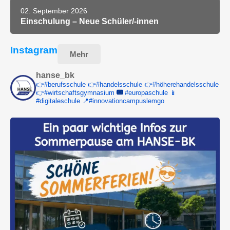
02. September 2026
Einschulung – Neue Schüler/-innen
Instagram
Mehr
hanse_bk
👉#berufsschule 👉#handelsschule
👉#höherehandelsschule
👉#wirtschaftsgymnasium
#europaschule
📱
#digitaleschule
📍#innovationcampuslemgo