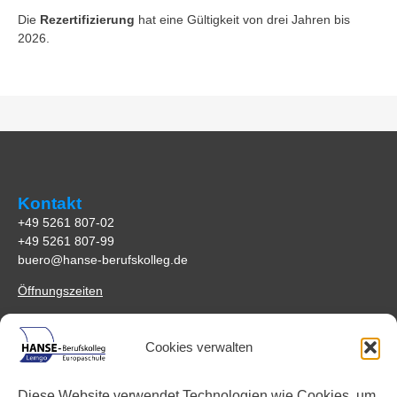
Die
Rezertifizierung
hat eine Gültigkeit von drei Jahren bis
2026.
Kontakt
+49 5261 807-02
+49 5261 807-99
buero@hanse-berufskolleg.de
Öffnungszeiten
Anfahrt
Cookies verwalten
HANSE-Berufskolleg Lemgo
Johannes-Schuchen-Str. 5
Diese Website verwendet Technologien wie Cookies, um