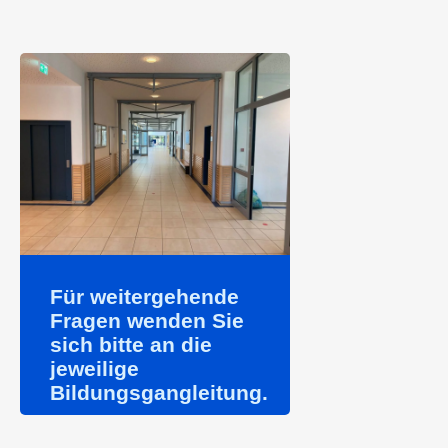
Für weitergehende
Fragen wenden Sie
sich bitte an die
jeweilige
Bildungsgangleitung.