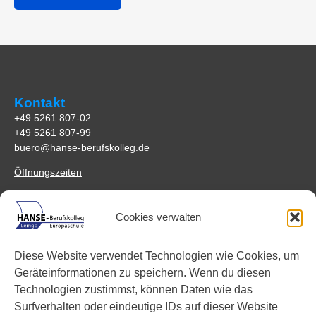
Kontakt
+49 5261 807-02
+49 5261 807-99
buero@hanse-berufskolleg.de
Öffnungszeiten
Anfahrt
Cookies verwalten
HANSE-Berufskolleg Lemgo
Johannes-Schuchen-Str. 5
Diese Website verwendet Technologien wie Cookies, um
32657 Lemgo
Geräteinformationen zu speichern. Wenn du diesen
Anreisemöglichkeiten
Technologien zustimmst, können Daten wie das
Surfverhalten oder eindeutige IDs auf dieser Website