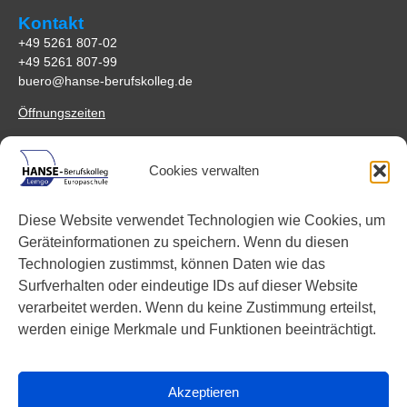
Kontakt
+49 5261 807-02
+49 5261 807-99
buero@hanse-berufskolleg.de
Öffnungszeiten
Anfahrt
Cookies verwalten
HANSE-Berufskolleg Lemgo
Johannes-Schuchen-Str. 5
Diese Website verwendet Technologien wie Cookies, um
32657 Lemgo
Geräteinformationen zu speichern. Wenn du diesen
Anreisemöglichkeiten
Technologien zustimmst, können Daten wie das
Surfverhalten oder eindeutige IDs auf dieser Website
Links
verarbeitet werden. Wenn du keine Zustimmung erteilst,
Facebook
werden einige Merkmale und Funktionen beeinträchtigt.
Instagram
YouTube
Akzeptieren