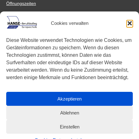
Öffnungszeiten
Anfahrt
Cookies verwalten
HANSE-Berufskolleg Lemgo
Johannes-Schuchen-Str. 5
Diese Website verwendet Technologien wie Cookies, um
32657 Lemgo
Geräteinformationen zu speichern. Wenn du diesen
Anreisemöglichkeiten
Technologien zustimmst, können Daten wie das
Surfverhalten oder eindeutige IDs auf dieser Website
Links
verarbeitet werden. Wenn du keine Zustimmung erteilst,
Facebook
werden einige Merkmale und Funktionen beeinträchtigt.
Instagram
YouTube
Akzeptieren
Ablehnen
Einstellen
Impressum
Datenschutz
Cookies