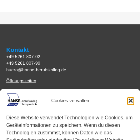
Kontakt
+49 5261 807-02
+49 5261 807-99
buero@hanse-berufskolleg.de
Öffnungszeiten
Anfahrt
Cookies verwalten
HANSE-Berufskolleg Lemgo
Johannes-Schuchen-Str. 5
Diese Website verwendet Technologien wie Cookies, um
32657 Lemgo
Geräteinformationen zu speichern. Wenn du diesen
Anreisemöglichkeiten
Technologien zustimmst, können Daten wie das