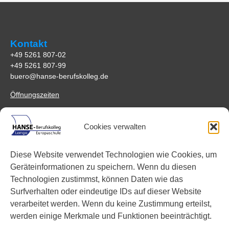
Kontakt
+49 5261 807-02
+49 5261 807-99
buero@hanse-berufskolleg.de
Öffnungszeiten
Anfahrt
Cookies verwalten
HANSE-Berufskolleg Lemgo
Johannes-Schuchen-Str. 5
Diese Website verwendet Technologien wie Cookies, um
32657 Lemgo
Geräteinformationen zu speichern. Wenn du diesen
Anreisemöglichkeiten
Technologien zustimmst, können Daten wie das
Surfverhalten oder eindeutige IDs auf dieser Website
Links
verarbeitet werden. Wenn du keine Zustimmung erteilst,
Facebook
werden einige Merkmale und Funktionen beeinträchtigt.
Instagram