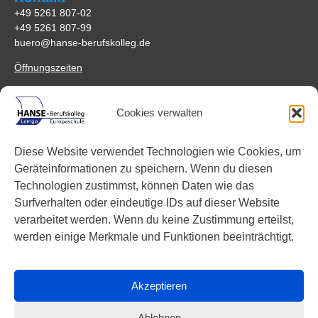
+49 5261 807-02
+49 5261 807-99
buero@hanse-berufskolleg.de
Öffnungszeiten
Anfahrt
Cookies verwalten
HANSE-Berufskolleg Lemgo
Johannes-Schuchen-Str. 5
Diese Website verwendet Technologien wie Cookies, um
32657 Lemgo
Geräteinformationen zu speichern. Wenn du diesen
Anreisemöglichkeiten
Technologien zustimmst, können Daten wie das
Surfverhalten oder eindeutige IDs auf dieser Website
Links
verarbeitet werden. Wenn du keine Zustimmung erteilst,
Facebook
werden einige Merkmale und Funktionen beeinträchtigt.
Instagram
YouTube
Akzeptieren
Ablehnen