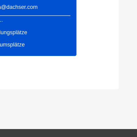
da@dachser.com
…
ldungsplätze
ikumsplätze