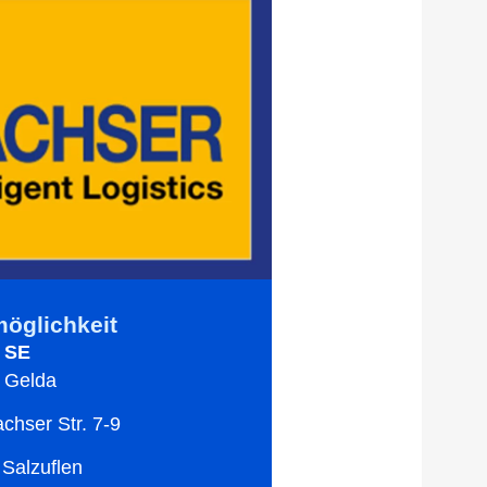
öglichkeit
 SE
 Gelda
hser Str. 7-9
Salzuflen