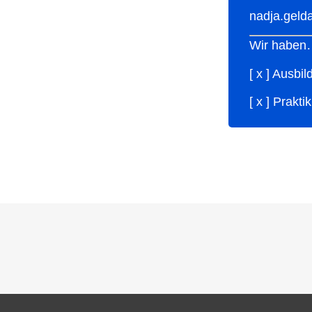
nadja.gel
Wir haben
[ x ] Ausbi
[ x ] Prakt