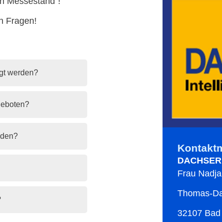
en Messestand“!
n Fragen!
gt werden?
geboten?
nden?
Kontaktm
DACHSER
Frau Nadja
Thomas-Dac
?
32107 Bad 