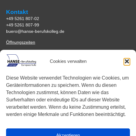
Kontakt
+49 5261 807-02
+49 5261 807-99
buero@hanse-berufskolleg.de
Öffnungszeiten
Anfahrt
Cookies verwalten
HANSE-Berufskolleg Lemgo
Johannes-Schuchen-Str. 5
Diese Website verwendet Technologien wie Cookies, um
32657 Lemgo
Geräteinformationen zu speichern. Wenn du diesen
Anreisemöglichkeiten
Technologien zustimmst, können Daten wie das
Surfverhalten oder eindeutige IDs auf dieser Website
Links
verarbeitet werden. Wenn du keine Zustimmung erteilst,
Facebook
werden einige Merkmale und Funktionen beeinträchtigt.
Instagram
YouTube
Akzeptieren